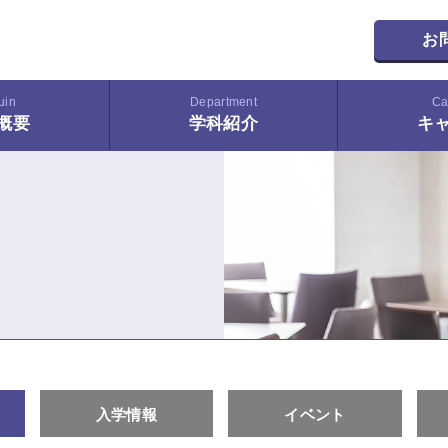
お
uin
Department
Ca
概要
学科紹介
キ
入学情報
イベント